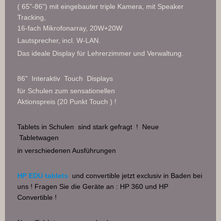
( 65"-86") mit eingebauter triple Kamera, mit Speaker
Tracking,
16-fach Mikrofonarray, 20W+20W
Lautsprecher, incl. W-LAN.
Das ideale Display für Lehrerzimmer und Verwaltung.
86" Interaktiv Touch Displays
für Schulen zum sensationellen
Aktionspreis (20 Punkt Touch ) !
Tablets in Schulen
sind stark gefragt !
Neue
Tabletwagen
in verschiedenen Ausführungen
HP EDU tablets
und convertible jetzt exclusiv in Baden bei
uns ! Fragen Sie
die Geräte an : HP 360 und HP
Convertible !