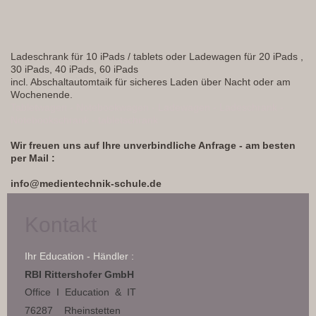
Ladeschrank für 10 iPads / tablets oder Ladewagen für 20 iPads ,
30 iPads, 40 iPads, 60 iPads
incl. Abschaltautomtaik für sicheres Laden über Nacht oder am
Wochenende.
Tabletwagen - Notebookwagen - Ladewagen - Ladeschrank -
Notebookschrank - tabletschrank
Wir freuen uns auf Ihre unverbindliche Anfrage - am besten
per Mail :
info@medientechnik-schule.de
Kontakt
Ihr Education - Händler :
RBI Rittershofer GmbH
Office I Education & IT
76287 Rheinstetten