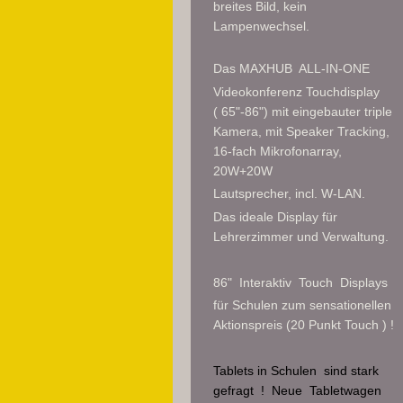
breites Bild, kein
Lampenwechsel.
Das MAXHUB ALL-IN-ONE
Videokonferenz Touchdisplay
( 65"-86") mit eingebauter triple
Kamera, mit Speaker Tracking,
16-fach Mikrofonarray,
20W+20W
Lautsprecher, incl. W-LAN.
Das ideale Display für
Lehrerzimmer und Verwaltung.
86" Interaktiv Touch Displays
für Schulen zum sensationellen
Aktionspreis (20 Punkt Touch ) !
Tablets in Schulen
sind stark
gefragt !
Neue Tabletwagen