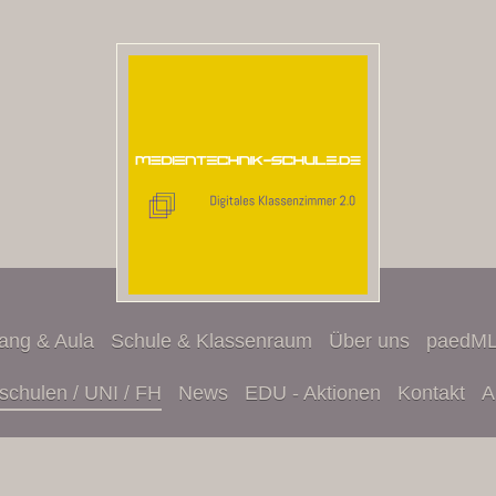
ang & Aula
Schule & Klassenraum
Über uns
paedML
schulen / UNI / FH
News
EDU - Aktionen
Kontakt
A