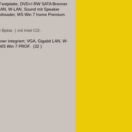
Festplatte,
DVD+/-RW SATA Brenner
 LAN, W-LAN,
Sound mit Speaker
rdreader, MS Win 7 home Premium
pkte. ) mit Intel Ci3 -
r integriert, VGA, Gigabit LAN, W-
 MS Win 7 PROF. (32 )