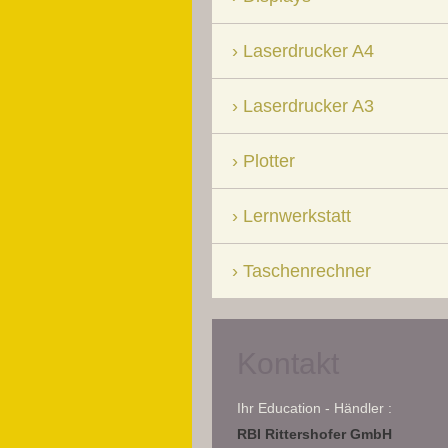
Laserdrucker A4
Laserdrucker A3
Plotter
Lernwerkstatt
Taschenrechner
Kontakt
Ihr Education - Händler :
RBI Rittershofer GmbH