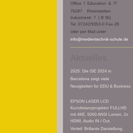
Office I Education & IT
76287 Rheinstetten
Industriestr. 7 ( B 36)
Tel. 07242/9353-0 Fax-28
oder per Mail unter
info@medientechnik-schule.de
Aktuelles
2025: Die ISE 2024 in
Barcelona zeigt viele
Neuigkeiten für EDU & Business
EPSON LASER LCD
Kurzdistanzprojektor FULLHD
mit 4KE, 5000 ANSI Lumen, 2x
HDMI, Audio IN / Out.
Vorteil: Brillante Darstellung,