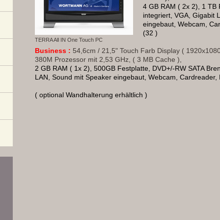
4 GB RAM ( 2x 2), 1 TB 
integriert, VGA, Gigabit
eingebaut, Webcam, Ca
(32 )
TERRA All IN One Touch PC
Business :
54,6cm / 21,5" Touch Farb Display ( 1920x1080 B
380M Prozessor mit 2,53 GHz, ( 3 MB Cache ),
2 GB RAM ( 1x 2), 500GB Festplatte,
DVD+/-RW SATA Brenne
LAN,
Sound mit Speaker eingebaut, Webcam, Cardreader,
( optional Wandhalterung erhältlich )