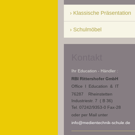
Klassische Präsentation
Schulmöbel
Kontakt
Ihr Education - Händler :
RBI Rittershofer GmbH
Office I Education & IT
76287 Rheinstetten
Industriestr. 7 ( B 36)
Tel. 07242/9353-0 Fax-28
oder per Mail unter
info@medientechnik-schule.de