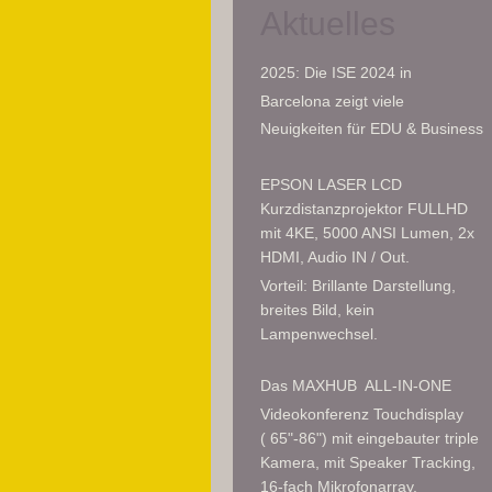
Aktuelles
2025: Die ISE 2024 in
Barcelona zeigt viele
Neuigkeiten für EDU & Business
EPSON LASER LCD
Kurzdistanzprojektor FULLHD
mit 4KE, 5000 ANSI Lumen, 2x
HDMI, Audio IN / Out.
Vorteil: Brillante Darstellung,
breites Bild, kein
Lampenwechsel.
Das MAXHUB ALL-IN-ONE
Videokonferenz Touchdisplay
( 65"-86") mit eingebauter triple
Kamera, mit Speaker Tracking,
16-fach Mikrofonarray,