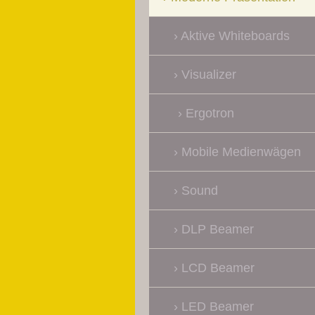
Aktive Whiteboards
Visualizer
Ergotron
Mobile Medienwägen
Sound
DLP Beamer
LCD Beamer
LED Beamer