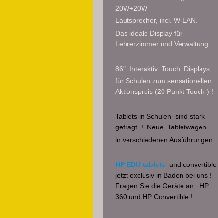
20W+20W
Lautsprecher, incl. W-LAN.
Das ideale Display für
Lehrerzimmer und Verwaltung.
86" Interaktiv Touch Displays
für Schulen zum sensationellen
Aktionspreis (20 Punkt Touch ) !
Tablets in Schulen
sind stark
gefragt !
Neue Tabletwagen
in verschiedenen Ausführungen
HP EDU tablets
und convertible
jetzt exclusiv in Baden bei uns !
Fragen Sie
die Geräte an : HP
360 und HP Convertible !