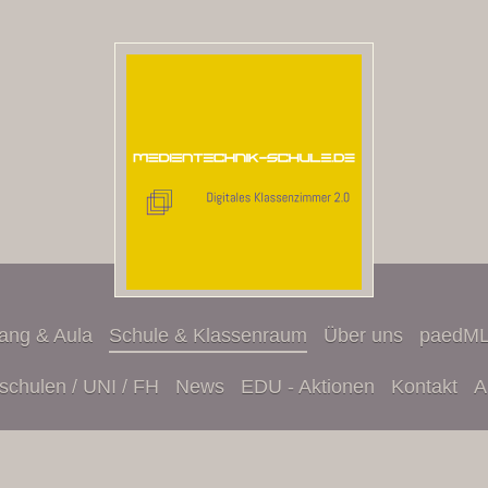
ang & Aula
Schule & Klassenraum
Über uns
paedML
schulen / UNI / FH
News
EDU - Aktionen
Kontakt
A